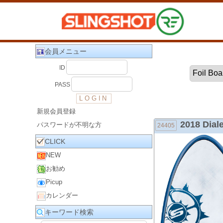
会員メニュー
ID
PASS
新規会員登録
2018 Dial
パスワードが不明な方
24405
CLICK
NEW
お勧め
Picup
カレンダー
キーワード検索