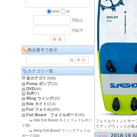
and
or
円以上
円以下
商品番号で表示
を
カテゴリ一覧
全カテゴリ
(686)
Pump ポンプ
(10)
DVD
(46)
SUP
(7)
Wing ウィング
(35)
Kite カイト
(214)
Foil フォイル
(269)
Foil Board フォイルボード
(45)
Kite Foil Board カイトフォイルボー
フォイルウィンドサー
ド(8)
てアップウィンドが取
Wing Foil Board ウィングフォイル
2018-19 S
ボード(16)
24508