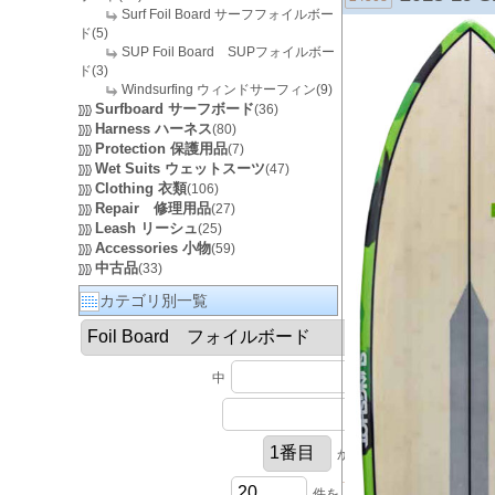
Surf Foil Board サーフフォイルボー
ド(5)
SUP Foil Board SUPフォイルボー
ド(3)
Windsurfing ウィンドサーフィン(9)
Surfboard サーフボード
(36)
Harness ハーネス
(80)
Protection 保護用品
(7)
Wet Suits ウェットスーツ
(47)
Clothing 衣類
(106)
Repair 修理用品
(27)
Leash リーシュ
(25)
Accessories 小物
(59)
中古品
(33)
カテゴリ別一覧
中
円以上
円以下
から
件を