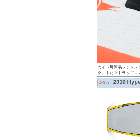
カイト用簡易フットス
ク。またストラップレ
2019 Hype
24853