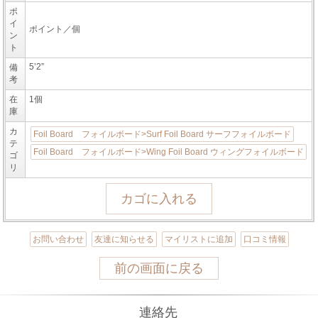
ポ
イ
ポイント／個
ン
ト
5’2”
備
考
在
1個
庫
カ
Foil Board フォイルボード>Surf Foil Board サーフフォイルボード
テ
Foil Board フォイルボード>Wing Foil Board ウィングフォイルボード
ゴ
リ
お問い合わせ
友達に知らせる
マイリストに追加
口コミ情報
前の画面に戻る
連絡先