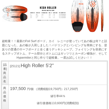
超軽量！！最新のFoil Surf ボード。カイ レニーが使っていてあの板は何？と話
題になった、あの板が入荷しました！パドリングとパンピングを簡単にする、逆
反りの普通のサーフボードと全く違うデッキシェープ。フォイリングを容易にす
るステップボトム、テール部分とボトムにはガッツリとカーボン補強が、そして
Hypermilerと同じ作りで超軽量。一度お試しください！！
High Roller 5'2"
[品
[25121]
番]
商
品
名
197,500
商
円/個
（消費税額19,750円）217,250円
品
値引率44％
価
格
値引後価格110,600円(消費税別)