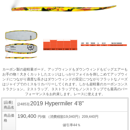
カーボン製の超軽量ボード。アップウィンドもダウンウィンドもビッグエアーも
お手の物！大きくカットしたエッジはしっかりフォイルを倒しこめてアップウィ
ンドにつながり適度な長さはダウンウィンドの安定につながりフラットなノーズ
はジャイブでのミスをリカバリーしてくれます。しかも超軽量のカーボンコンス
トラクション。２ストラップ、３ストラップでもノンストラップでも最高のパー
フォーマンスをお約束します。レースに使えます。
2019 Hypermiler 4'8"
[品番]
[24853]
商品名
190,400
商品価
円/個
（消費税額19,040円）209,440円
格
値引率44％