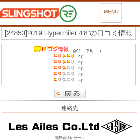
MENU
[24853]2019 Hypermiler 4'8"の口コミ情報
全0件（平均: -）
0件
0件
0件
0件
0件
連絡先
有限会社レゼール