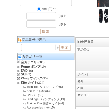
and
or
円以上
円以下
商品番号で表示
[品番]商品名
を
商品価格
カテゴリ一覧
全カテゴリ
(686)
Pump ポンプ
(10)
DVD
(46)
SUP
(7)
ポイント
Wing ウィング
(35)
備考
Kite カイト
(214)
Twin Tips ツィンチップ(66)
在庫
Kite カイト本体(41)
カテゴリ
Bar バー(56)
Bindings バィンディング(13)
Trainer Kite 練習用カイト(4)
Accessories 小物(15)