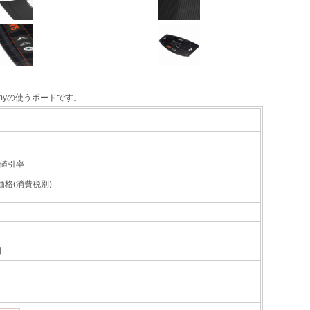
myの使うボードです。
値引率
価格(消費税別)
個