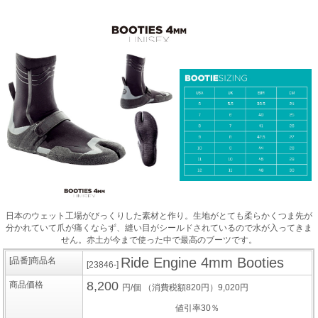
日本のウェット工場がびっくりした素材と作り。生地がとても柔らかくつま先が
分かれていて爪が痛くならず、縫い目がシールドされているので水が入ってきま
せん。赤土が今まで使った中で最高のブーツです。
Ride Engine 4mm Booties
[品番]商品名
[23846-]
8,200
商品価格
円/個
（消費税額820円）9,020円
値引率30％