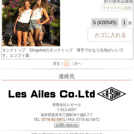
割引後商品価格
マイリストに追加
個
タンクトップ Slingshotのタンクトップ 薄手でかなり生地がいいで
す。エジプト製
1
戻る｜
｜次へ
連絡先
有限会社レゼール
〒913-0057
福井県坂井市三国町米ケ脇5-7-7
TEL:
0776-82-0971
/ FAX: 0776-82-5971
お問い合わせ