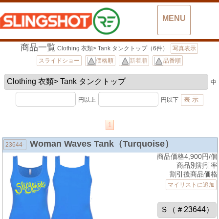
MENU
商品一覧
Clothing 衣類> Tank タンクトップ（6件）
写真表示
スライドショー
価格順
新着順
品番順
中
円以上
円以下
1
Woman Waves Tank（Turquoise）
23644-
商品価格4,900円/個
商品別割引率
割引後商品価格
マイリストに追加