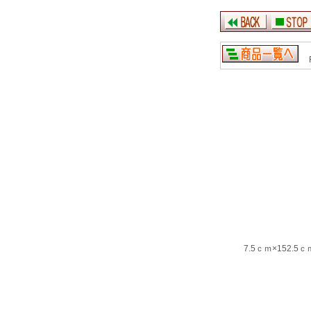
R
7.5ｃｍ×15