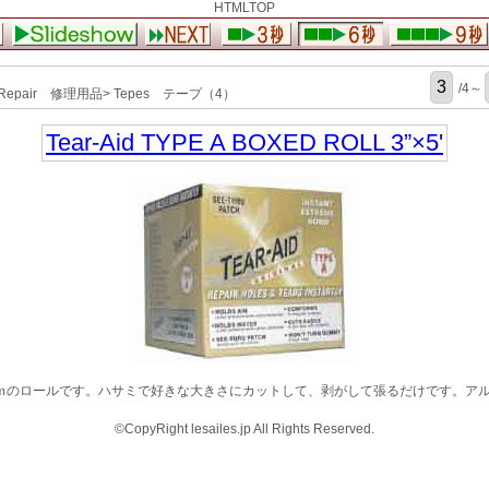
HTMLTOP
/4～
epair 修理用品> Tepes テープ（4）
Tear-Aid TYPE A BOXED ROLL 3”×5'
2.5ｃｍのロールです。ハサミで好きな大きさにカットして、剥がして張るだけです。ア
©CopyRight lesailes.jp All Rights Reserved.