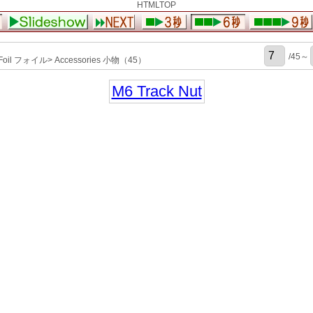
HTMLTOP
/45～
il フォイル> Accessories 小物（45）
M6 Track Nut