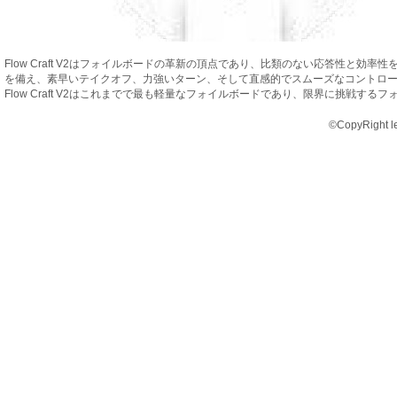
Flow Craft V2はフォイルボードの革新の頂点であり、比類のない応答性
を備え、素早いテイクオフ、力強いターン、そして直感的でスムーズなコントロ
Flow Craft V2はこれまでで最も軽量なフォイルボードであり、限界に挑戦
©CopyRight le