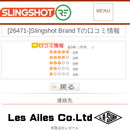
MENU
[26471-]Slingshot Brand Tの口コミ情報
全0件（平均: -）
0件
0件
0件
0件
0件
連絡先
有限会社レゼール