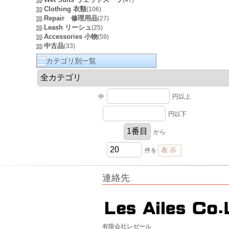
(47)
Clothing 衣類
(106)
Repair 修理用品
(27)
Leash リーシュ
(25)
Accessories 小物
(59)
中古品
(33)
カテゴリ別一覧
中
円以上
円以下
から
件を
連絡先
有限会社レゼール