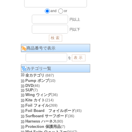
and
or
円以上
円以下
商品番号で表示
を
カテゴリ一覧
全カテゴリ
(687)
Pump ポンプ
(10)
DVD
(46)
SUP
(7)
Wing ウィング
(36)
Kite カイト
(214)
Foil フォイル
(269)
Foil Board フォイルボード
(45)
Surfboard サーフボード
(36)
Harness ハーネス
(80)
Protection 保護用品
(7)
Wet Suits ウェットスーツ