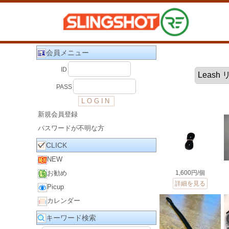
会員メニュー
ID
PASS
新規会員登録
パスワードが不明な方
CLICK
NEW
1,600円/個
お勧め
詳細を見る
Picup
カレンダー
キーワード検索