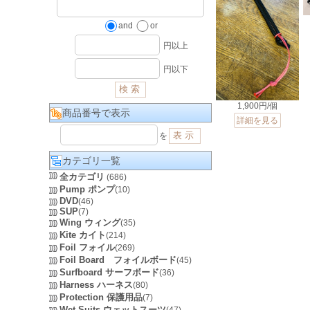
and
or
円以上
円以下
1,900円/個
商品番号で表示
詳細を見る
を
カテゴリ一覧
全カテゴリ
(686)
Pump ポンプ
(10)
DVD
(46)
SUP
(7)
Wing ウィング
(35)
Kite カイト
(214)
Foil フォイル
(269)
Foil Board フォイルボード
(45)
Surfboard サーフボード
(36)
Harness ハーネス
(80)
Protection 保護用品
(7)
Wet Suits ウェットスーツ