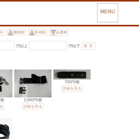
MENU
示
価格順
新着順
品番順
円以上
円以下
700円/個
詳細を見る
/個
2,000円/個
る
詳細を見る