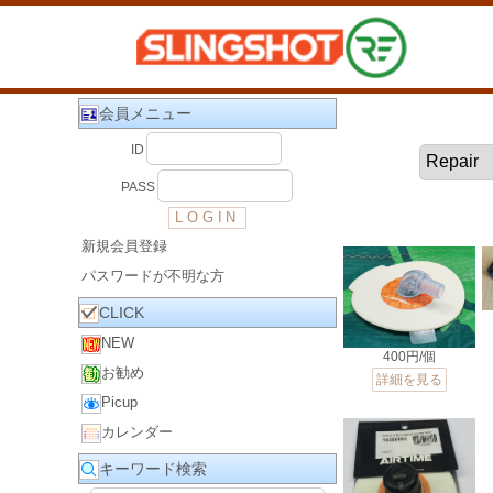
会員メニュー
ID
PASS
新規会員登録
パスワードが不明な方
CLICK
NEW
400円/個
お勧め
詳細を見る
Picup
カレンダー
キーワード検索