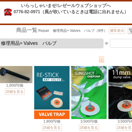
いらっしゃいませ!レゼールウェブショップへ
0776-82-0971（風が吹いているときは電話に出れません）
商品一覧
Repair 修理用品> Valves バルブ（8件）
通常表示
中
1
1,000円/個
詳細を見る
1,900円/個
3,500円/個
3,500円
詳細を見る
詳細を見る
詳細を見