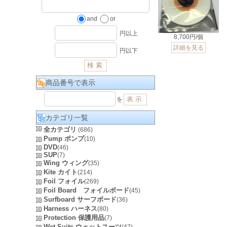
and
or
円以上
8,700円/個
詳細を見る
円以下
商品番号で表示
を
カテゴリ一覧
全カテゴリ
(686)
Pump ポンプ
(10)
DVD
(46)
SUP
(7)
Wing ウィング
(35)
Kite カイト
(214)
Foil フォイル
(269)
Foil Board フォイルボード
(45)
Surfboard サーフボード
(36)
Harness ハーネス
(80)
Protection 保護用品
(7)
Wet Suits ウェットスーツ