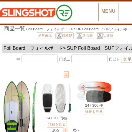
MENU
商品一覧
Foil Board フォイルボード> SUP Foil Board SUPフォイル
通常表示
価格順
新着順
品番順
中
円以上
円以下
1
247,300円/
詳細を見る
247,200円/個
詳細を見る
1
戻る｜
｜次へ