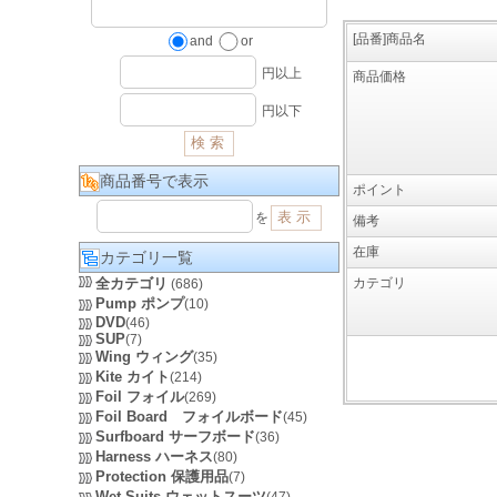
[品番]商品名
and
or
円以上
商品価格
円以下
商品番号で表示
ポイント
を
備考
在庫
カテゴリ一覧
全カテゴリ
カテゴリ
(686)
Pump ポンプ
(10)
DVD
(46)
SUP
(7)
Wing ウィング
(35)
Kite カイト
(214)
Foil フォイル
(269)
Foil Board フォイルボード
(45)
Surfboard サーフボード
(36)
Harness ハーネス
(80)
Protection 保護用品
(7)
Wet Suits ウェットスーツ