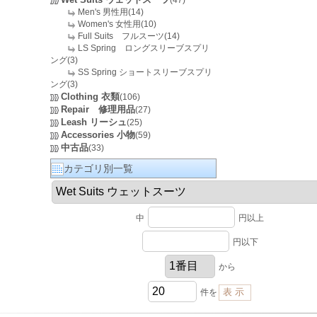
(47)
Men's 男性用(14)
Women's 女性用(10)
Full Suits フルスーツ(14)
LS Spring ロングスリーブスプリ
ング(3)
SS Spring ショートスリーブスプリ
ング(3)
Clothing 衣類
(106)
Repair 修理用品
(27)
Leash リーシュ
(25)
Accessories 小物
(59)
中古品
(33)
カテゴリ別一覧
中
円以上
円以下
から
件を