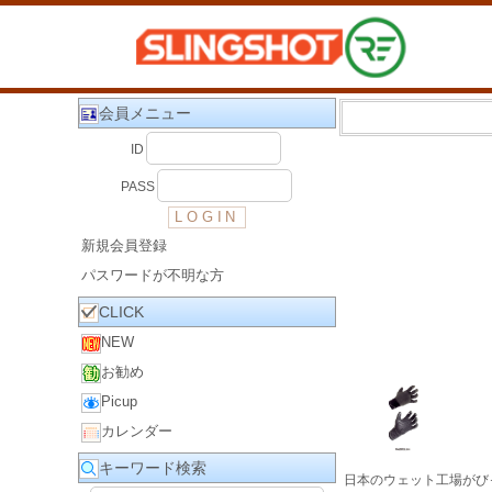
会員メニュー
ID
PASS
新規会員登録
パスワードが不明な方
CLICK
NEW
お勧め
Picup
カレンダー
キーワード検索
日本のウェット工場がび