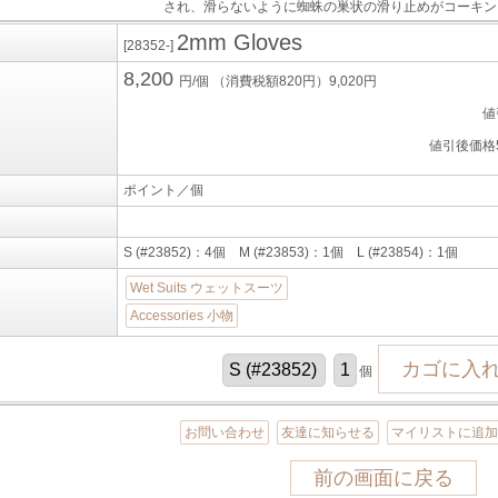
され、滑らないように蜘蛛の巣状の滑り止めがコーキン
2mm Gloves
[28352-]
8,200
円/個
（消費税額820円）9,020円
値
値引後価格5
ポイント／個
S (#23852)：4個 M (#23853)：1個 L (#23854)：1個
Wet Suits ウェットスーツ
Accessories 小物
個
お問い合わせ
友達に知らせる
マイリストに追
前の画面に戻る