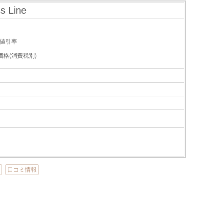
s Line
値引率
価格(消費税別)
加
口コミ情報