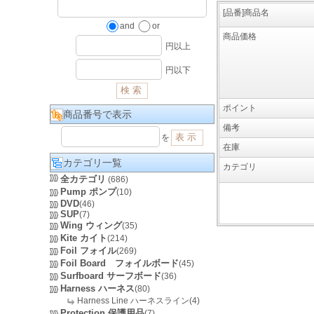
[品番]商品名
and
or
商品価格
円以上
円以下
ポイント
商品番号で表示
備考
を
在庫
カテゴリ一覧
カテゴリ
全カテゴリ
(686)
Pump ポンプ
(10)
DVD
(46)
SUP
(7)
Wing ウィング
(35)
Kite カイト
(214)
Foil フォイル
(269)
Foil Board フォイルボード
(45)
Surfboard サーフボード
(36)
Harness ハーネス
(80)
Harness Line ハーネスライン(4)
Protection 保護用品
(7)