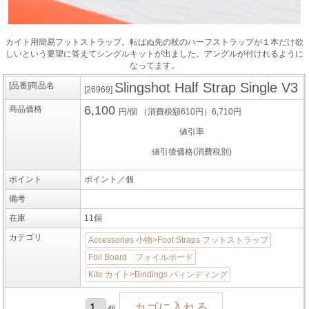
カイト用簡易フットストラップ。転ばぬ先の杖のハーフストラップが１本だけ欲
しいという要望に答えてシングルキットが出ました。アングルが付けれるように
なってます。
Slingshot Half Strap Single V3
[品番]商品名
[26969]
6,100
商品価格
円/個
（消費税額610円）6,710円
値引率
値引後価格(消費税別)
ポイント
ポイント／個
備考
在庫
11個
カテゴリ
Accessories 小物>Foot Straps フットストラップ
Foil Board フォイルボード
Kite カイト>Bindings バィンディング