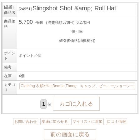
Slingshot Shot &amp; Roll Hat
[品番]
[24951]
商品名
5,700
商品価
円/個
（消費税額570円）6,270円
格
値引率
値引後価格(消費税別)
ポイン
ポイント／個
ト
備考
在庫
4個
カテゴ
Clothing 衣類>Hat,Beanie,Thong キャップ、ビーニー,ショーツ一
リ
個
お問い合わせ
友達に知らせる
マイリストに追加
口コミ情報
前の画面に戻る