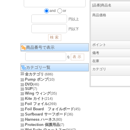
[品番]商品名
and
or
商品価格
円以上
円以下
ポイント
商品番号で表示
備考
を
在庫
カテゴリ一覧
カテゴリ
全カテゴリ
(686)
Pump ポンプ
(10)
DVD
(46)
SUP
(7)
Wing ウィング
(35)
Kite カイト
(214)
Foil フォイル
(269)
Foil Board フォイルボード
(45)
Surfboard サーフボード
(36)
Harness ハーネス
(80)
Protection 保護用品
(7)
Wet Suits ウェットスーツ