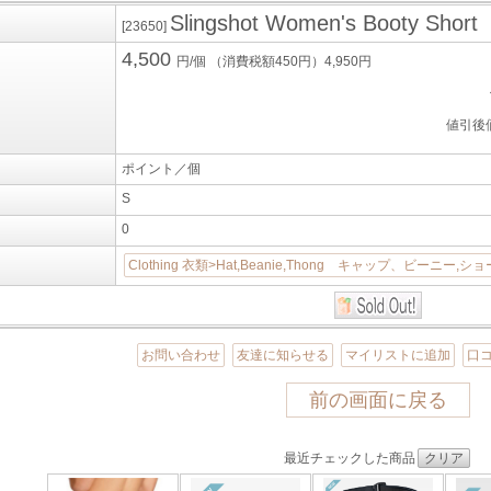
Slingshot Women's Booty Short
[23650]
4,500
円/個
（消費税額450円）4,950円
値引後
ポイント／個
S
0
Clothing 衣類>Hat,Beanie,Thong キャップ、ビーニー,シ
お問い合わせ
友達に知らせる
マイリストに追加
口
前の画面に戻る
最近チェックした商品
クリア