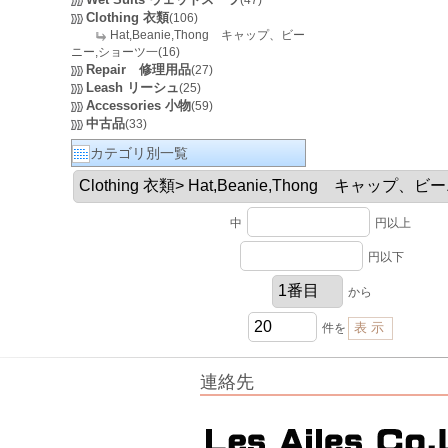
(47)
Clothing 衣類
(106)
Hat,Beanie,Thong キャップ、ビー
ニー,ショーツ一(16)
Repair 修理用品
(27)
Leash リーシュ
(25)
Accessories 小物
(59)
中古品
(33)
カテゴリ別一覧
中
円以上
円以下
から
件を
連絡先