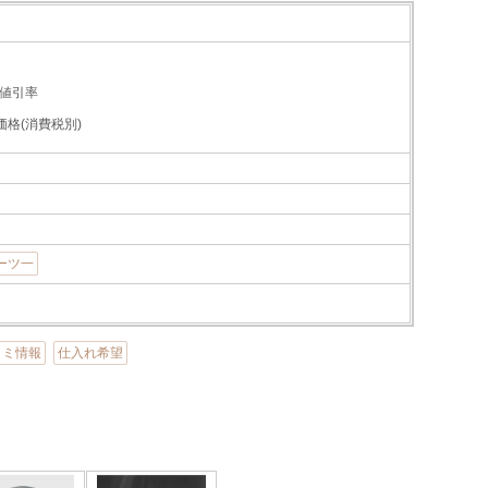
値引率
価格(消費税別)
ョーツ一
コミ情報
仕入れ希望