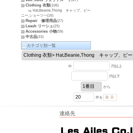
(47)
Clothing 衣類
(106)
Hat,Beanie,Thong キャップ、ビー
ニー,ショーツ一(16)
Repair 修理用品
(27)
Leash リーシュ
(25)
Accessories 小物
(59)
中古品
(33)
カテゴリ別一覧
中
円以上
円以下
から
件を
連絡先