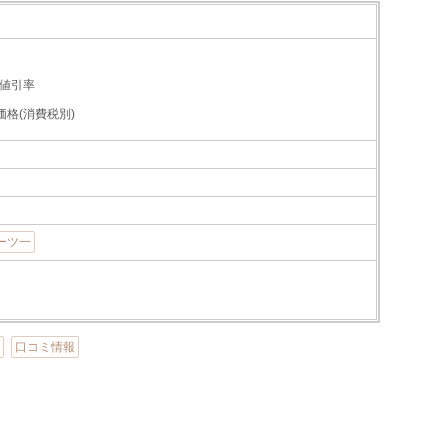
値引率
価格(消費税別)
ョーツ一
加
口コミ情報