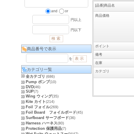
[品番]商品名
and
or
商品価格
円以上
円以下
ポイント
商品番号で表示
備考
を
在庫
カテゴリ一覧
カテゴリ
全カテゴリ
(686)
Pump ポンプ
(10)
DVD
(46)
SUP
(7)
Wing ウィング
(35)
Kite カイト
(214)
Foil フォイル
(269)
Foil Board フォイルボード
(45)
Surfboard サーフボード
(36)
Harness ハーネス
(80)
Protection 保護用品
(7)
Wet Suits ウェットスーツ