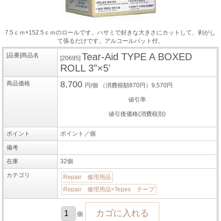
7.5ｃｍ×152.5ｃｍのロールです。ハサミで好きな大きさにカットして、剥がし
て張るだけです。アルコールパット付。
Tear-Aid TYPE A BOXED
[品番]商品名
[20695]
ROLL 3”×5'
8,700
商品価格
円/個
（消費税額870円）9,570円
値引率
値引後価格(消費税別)
ポイント
ポイント／個
備考
在庫
32個
カテゴリ
Repair 修理用品
Repair 修理用品>Tepes テープ
個