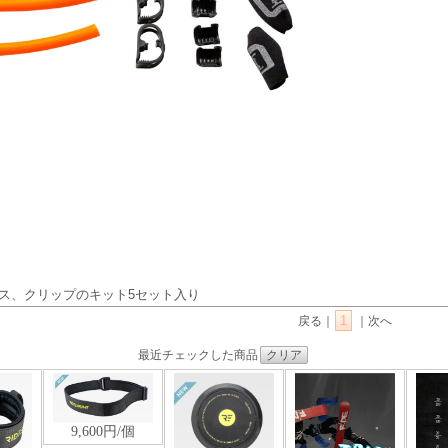
のホース、クリップのキット5セット入り
1
戻る｜
｜次へ
最近チェックした商品
クリア