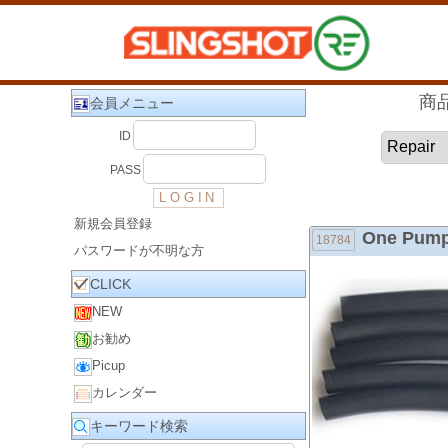
商
会員メニュー
ID
PASS
新規会員登録
One Pump 
18784
パスワードが不明な方
CLICK
NEW
お勧め
Picup
カレンダー
キーワード検索