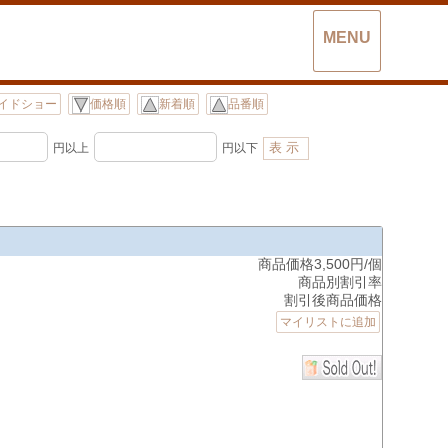
MENU
イドショー
価格順
新着順
品番順
円以上
円以下
商品価格3,500円/個
商品別割引率
割引後商品価格
マイリストに追加