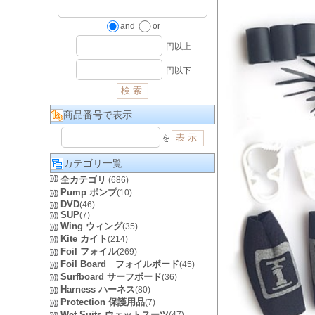
and
or
円以上
円以下
商品番号で表示
を
カテゴリ一覧
全カテゴリ
(686)
Pump ポンプ
(10)
DVD
(46)
SUP
(7)
Wing ウィング
(35)
Kite カイト
(214)
Foil フォイル
(269)
Foil Board フォイルボード
(45)
Surfboard サーフボード
(36)
Harness ハーネス
(80)
Protection 保護用品
(7)
Wet Suits ウェットスーツ