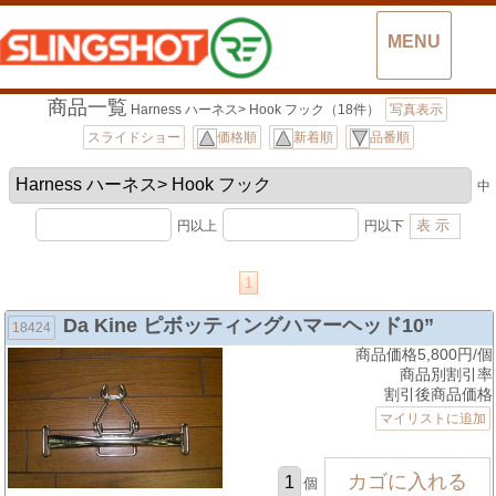
MENU
商品一覧
Harness ハーネス> Hook フック（18件）
写真表示
スライドショー
価格順
新着順
品番順
中
円以上
円以下
1
Da Kine ピボッティングハマーヘッド10”
18424
商品価格5,800円/個
商品別割引率
割引後商品価格
マイリストに追加
個