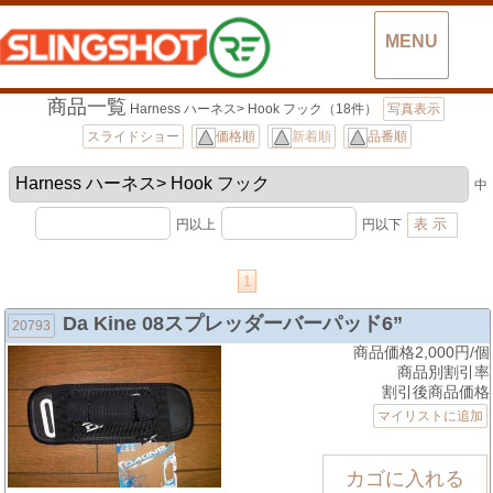
MENU
商品一覧
Harness ハーネス> Hook フック（18件）
写真表示
スライドショー
価格順
新着順
品番順
中
円以上
円以下
1
Da Kine 08スプレッダーバーパッド6”
20793
商品価格2,000円/個
商品別割引率
割引後商品価格
マイリストに追加