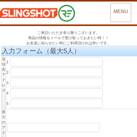
MENU
ご来訪いただき有り難うございます。
商品の情報をメールで受け取っておきたい時！！
お友達に知らせたい時にご利用頂ければ幸いです。
入力フォーム（最大5人）
送
1
信
先
2
ア
ド
3
レ
ス
4
5
貴
方
の
ア
ド