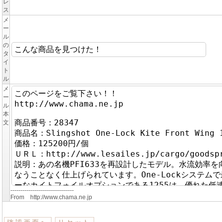
レ
ス
メ
ー
ル
の
タ
イ
ト
ル
メ
ー
ル
本
文
--------------------------------
From http://www.chama.ne.jp