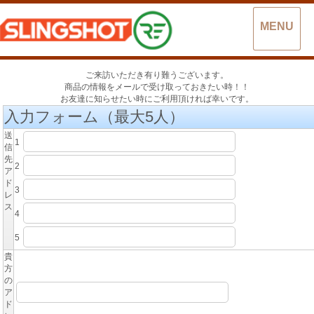
MENU
ご来訪いただき有り難うございます。
商品の情報をメールで受け取っておきたい時！！
お友達に知らせたい時にご利用頂ければ幸いです。
入力フォーム（最大5人）
送
1
信
先
2
ア
ド
3
レ
ス
4
5
貴
方
の
ア
ド