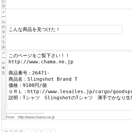
レ
ス
メ
ー
ル
の
タ
イ
ト
ル
メ
ー
ル
本
文
--------------------------------
From http://www.chama.ne.jp