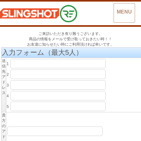
MENU
ご来訪いただき有り難うございます。
商品の情報をメールで受け取っておきたい時！！
お友達に知らせたい時にご利用頂ければ幸いです。
入力フォーム（最大5人）
送
1
信
先
2
ア
ド
3
レ
ス
4
5
貴
方
の
ア
ド