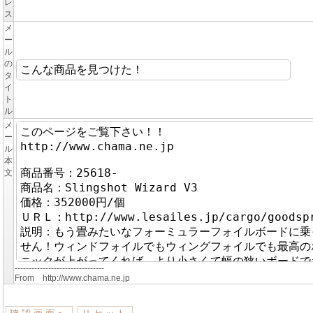
レ
ス
メ
ー
ル
の
タ
イ
ト
ル
メ
ー
ル
本
文
--------------------------------
From http://www.chama.ne.jp