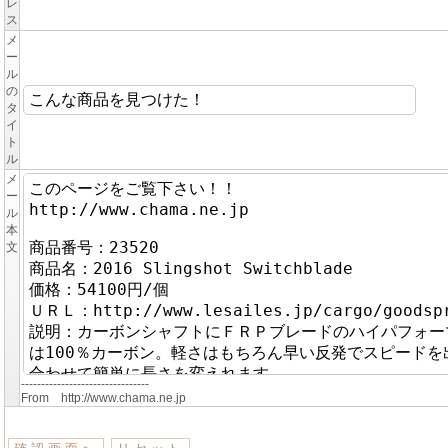
レ
ス
メ
ー
ル
の
タ
イ
ト
ル
メ
ー
ル
本
文
--------------------------------
From http://www.chama.ne.jp