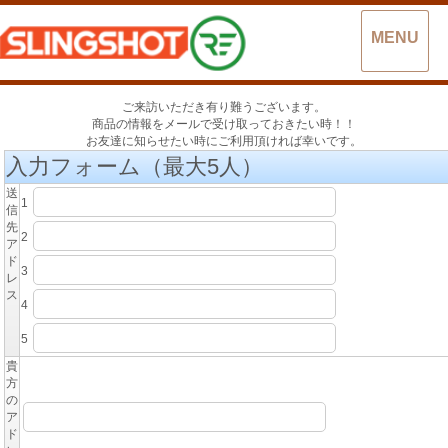
MENU
ご来訪いただき有り難うございます。
商品の情報をメールで受け取っておきたい時！！
お友達に知らせたい時にご利用頂ければ幸いです。
入力フォーム（最大5人）
送
1
信
先
2
ア
ド
3
レ
ス
4
5
貴
方
の
ア
ド